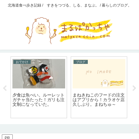
北海道食べ歩き記録 / すきをつづる、しる、まなぶ。 / 暮らしのブログ。
おでかけ
ブログ
夕食は魚べい。ルーレット
石
まねきねこのフードの注文
バ
ガチャ当たった！ガリも注
う
はアプリから！カラオケ店
焼
文制になっていた。
海
久しぶり。まねちゅ～
PR