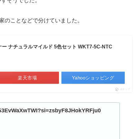
やすそうでした。
e、家のことなどで分けていました。
 ナチュラルマイルド 5色セット WKT7-5C-NTC
楽天市場
Yahooショッピング
ポチップ
be/53EvWaXwTWI?si=zsbyF8JHokYRFju0