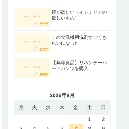
鏡が欲しい（インテリアの
欲しいもの）
この食洗機用洗剤すごくき
れいになった
【無印良品】リネンテーパ
ードパンツを購入
2026年8月
月
火
水
木
金
土
日
1
2
3
4
5
6
7
8
9