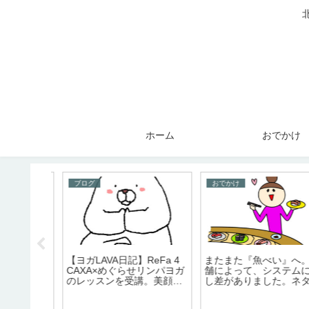
ホーム
おでかけ
ブログ
おでかけ
食堂』で
【ヨガLAVA日記】ReFa 4
またまた『魚べい』へ。
た。【北
CAXA×めぐらせリンパヨガ
舗によって、システムに
のレッスンを受講。美顔ロ
し差がありました。ネタ
ーラーとヨガのコラボ。小
厚みは一緒！
顔になりたい。