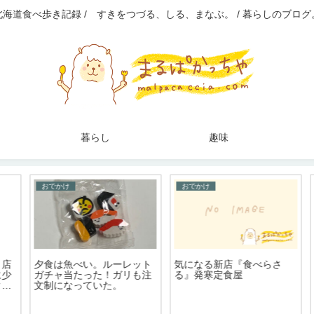
北海道食べ歩き記録 / すきをつづる、しる、まなぶ。 / 暮らしのブログ
暮らし
趣味
おでかけ
おでかけ
店
夕食は魚べい。ルーレット
気になる新店『食べらさ
少
ガチャ当たった！ガリも注
る』発寒定食屋
の
文制になっていた。