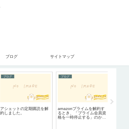
。
ブログ
サイトマップ
ブログ
ブログ
アニメ
アシェットの定期購読を解
amazonプライムを解約す
【ONEP
約しました。
るとき、「プライム会員資
られた少
格を一時停止する」のか「
十字傷の
プライム会員資格をキャン
セルする」のか迷う