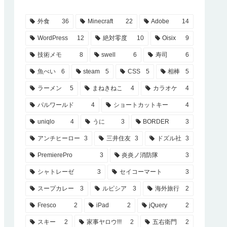
外食
36
Minecraft
22
Adobe
14
WordPress
12
絶対零度
10
Oisix
9
技術メモ
8
swell
6
寿司
6
魚べい
6
steam
5
CSS
5
相棒
5
ラーメン
5
まねきねこ
4
カラオケ
4
パルワールド
4
ショートカットキー
4
uniqlo
4
うに
3
BORDER
3
アンチヒーロー
3
三井住友
3
ドズル社
3
PremierePro
3
炎炎ノ消防隊
3
シャトレーゼ
3
セイコーマート
3
スープカレー
3
ルピシア
3
海外旅行
2
Fresco
2
iPad
2
jQuery
2
スキー
2
家事ヤロウ!!!
2
五右衛門
2