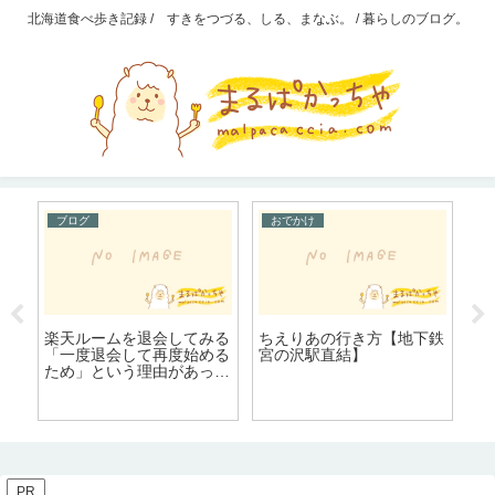
北海道食べ歩き記録 / すきをつづる、しる、まなぶ。 / 暮らしのブログ。
ブログ
おでかけ
ト
楽天ルームを退会してみる
ちえりあの行き方【地下鉄
ア
注
「一度退会して再度始める
宮の沢駅直結】
約
ため」という理由があった
ので、気軽に退会してみた
PR