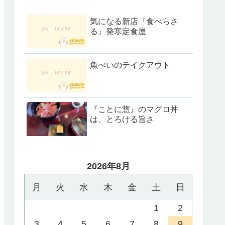
気になる新店『食べらさ
る』発寒定食屋
魚べいのテイクアウト
『ことに惣』のマグロ丼
は、とろける旨さ
2026年8月
月
火
水
木
金
土
日
1
2
3
4
5
6
7
8
9