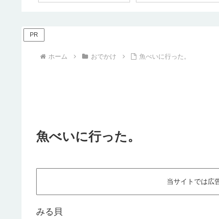
PR
ホーム
おでかけ
魚べいに行った。
魚べいに行った。
当サイトでは広
みる貝