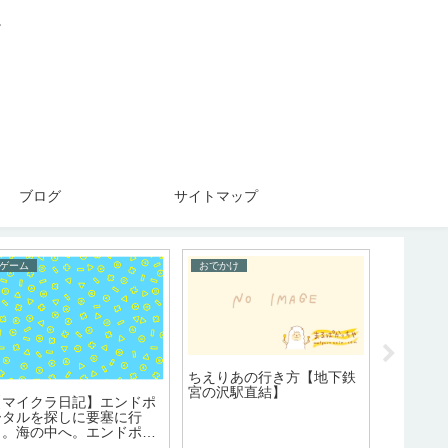
。
ブログ
サイトマップ
ゲーム
おでかけ
ブログ
ちえりあの行き方【地下鉄
楽天ルー
宮の沢駅直結】
「一度退
【マイクラ日記】エンドポ
ため」と
ータルを探しに要塞に行
ので、気
く。海の中へ。エンドポー
タル見つからず。