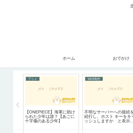
ホーム
おでかけ
アニメ
WEB制作
り、美味
【ONEPIECE】海軍に助け
不明なサーバーへの接続
レジが導
られた少年は誰？【あごに
続行し、ホスト キーをキ
十字傷のある少年】
ッシュしますか と表示
れたら【WinSCP】