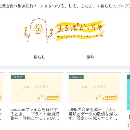
北海道食べ歩き記録 / すきをつづる、しる、まなぶ。 / 暮らしのブログ
暮らし
趣味
ブログ
iPhone
を
amazonプライムを解約す
LINEの容量を減らしたい。
ャ
るとき、「プライム会員資
書類とデータの数値を減ら
さ
格を一時停止する」のか「
す。設定から減らすことが
プライム会員資格をキャン
できた。
セルする」のか迷う