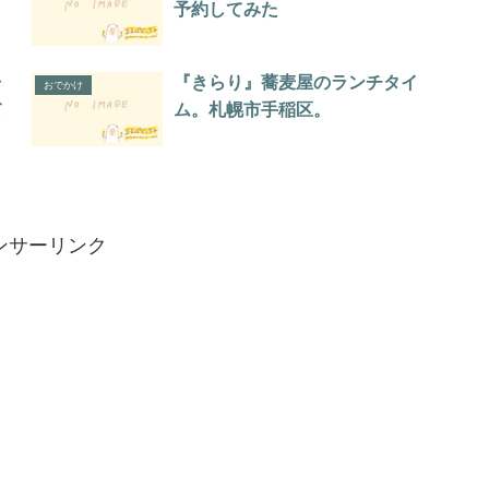
予約してみた
ャ
『きらり』蕎麦屋のランチタイ
おでかけ
て
ム。札幌市手稲区。
ンサーリンク