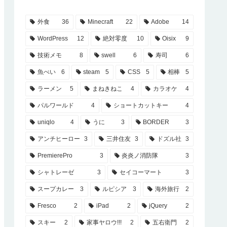
外食
36
Minecraft
22
Adobe
14
WordPress
12
絶対零度
10
Oisix
9
技術メモ
8
swell
6
寿司
6
魚べい
6
steam
5
CSS
5
相棒
5
ラーメン
5
まねきねこ
4
カラオケ
4
パルワールド
4
ショートカットキー
4
uniqlo
4
うに
3
BORDER
3
アンチヒーロー
3
三井住友
3
ドズル社
3
PremierePro
3
炎炎ノ消防隊
3
シャトレーゼ
3
セイコーマート
3
スープカレー
3
ルピシア
3
海外旅行
2
Fresco
2
iPad
2
jQuery
2
スキー
2
家事ヤロウ!!!
2
五右衛門
2