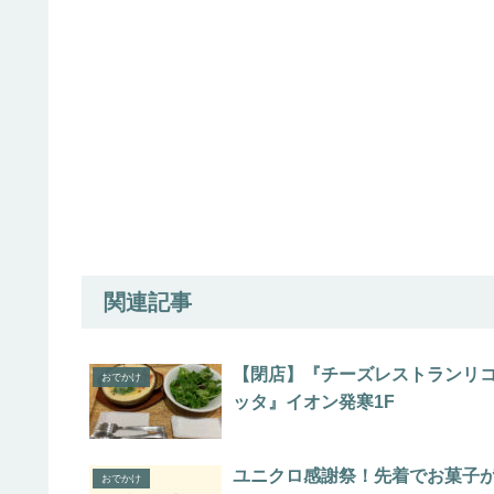
関連記事
【閉店】『チーズレストランリ
おでかけ
ッタ』イオン発寒1F
ユニクロ感謝祭！先着でお菓子
おでかけ