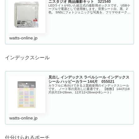
ニスタジオ 商品撮影キット 321540
LEDライトが付いた組立式の撮影用ボックスです。 USBケ
ーブルで電源として使用致します。背景シート白、黒、2
色。 SNSにフォトジェニックな写真を、フリマやオークシ
ョン、フィギュアなどの写真を撮影できます。 ＜関連コラ
ムもチェック＞本当に...
watts-online.jp
インデックスシール
見出し インデックス ラベルシール インデックス
シール ハッピーカラー 144片 055021
カラフルに色分けできる上質紙使用のインデックスシール
です。 ノート等の見出しに最適です。 【枚数】 144片(18
片(6片23×28mm、12片12×28mm)×8シート）
watts-online.jp
仕分けられるポーチ