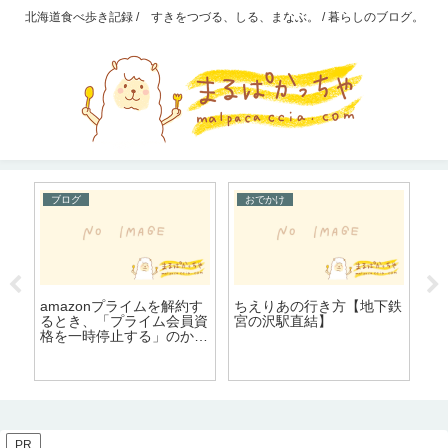
北海道食べ歩き記録 / すきをつづる、しる、まなぶ。 / 暮らしのブログ。
ブログ
おでかけ
4
amazonプライムを解約す
ちえりあの行き方【地下鉄
気
ヨ
るとき、「プライム会員資
宮の沢駅直結】
る
顔
格を一時停止する」のか「
。
プライム会員資格をキャン
セルする」のか迷う
PR