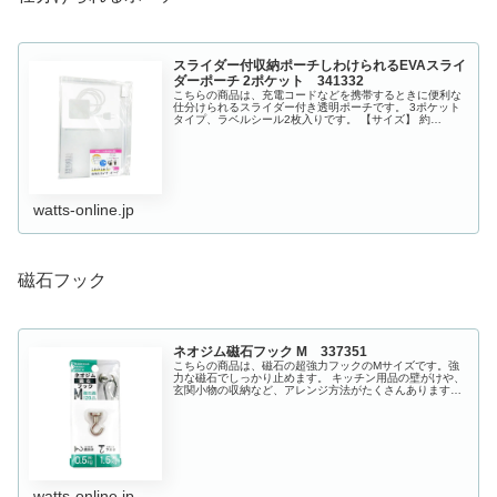
スライダー付収納ポーチしわけられるEVAスライ
ダーポーチ 2ポケット 341332
こちらの商品は、充電コードなどを携帯するときに便利な
仕分けられるスライダー付き透明ポーチです。 3ポケット
タイプ、ラベルシール2枚入りです。 【サイズ】 約
26.5x18.5cm
watts-online.jp
磁石フック
ネオジム磁石フック M 337351
こちらの商品は、磁石の超強力フックのMサイズです。強
力な磁石でしっかり止めます。 キッチン用品の壁がけや、
玄関小物の収納など、アレンジ方法がたくさんあります。
サイズはS（約30×直径16mm(磁石面)）、M（約30×直径
20mm(磁石面)...
watts-online.jp