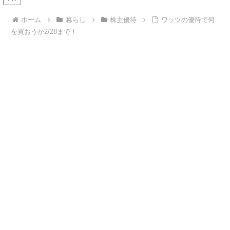
ホーム
暮らし
株主優待
ワッツの優待で何
を買おうか2/28まで！