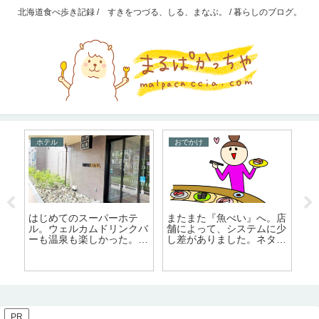
北海道食べ歩き記録 / すきをつづる、しる、まなぶ。 / 暮らしのブログ。
ホテル
おでかけ
4
はじめてのスーパーホテ
またまた『魚べい』へ。店
【
ヨ
ル。ウェルカムドリンクバ
舗によって、システムに少
ら
顔
ーも温泉も楽しかった。焼
し差がありました。ネタの
十
。
きたてパン朝食
厚みは一緒！
PR