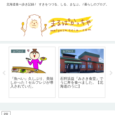
北海道食べ歩き記録 / すきをつづる、しる、まなぶ。 / 暮らしのブログ。
おでかけ
おでかけ
『魚べい』久しぶり、美味
石狩浜益『みさき食堂』で
鉄
しかった！セルフレジが導
うに丼を食べました。【北
マ
入されていた。
海道のうに】
す
ー
PR