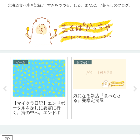
北海道食べ歩き記録 / すきをつづる、しる、まなぶ。 / 暮らしのブログ。
ゲーム
おでかけ
す
気になる新店『食べらさ
資
る』発寒定食屋
【マイクラ日記】エンドポ
マ
「
ータルを探しに要塞に行
す
ン
く。海の中へ。エンドポー
ー
タル見つからず。
PR