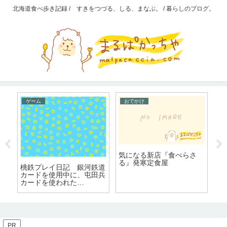
北海道食べ歩き記録 / すきをつづる、しる、まなぶ。 / 暮らしのブログ。
ゲーム
おでかけ
W
気になる新店『食べらさ
不
を
る』発寒定食屋
続
桃鉄プレイ日記 銀河鉄道
こ
ャ
カードを使用中に、屯田兵
さ
カードを使われた
ら・・・？
PR