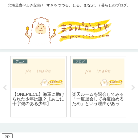
北海道食べ歩き記録 / すきをつづる、しる、まなぶ。 / 暮らしのブログ。
アニメ
ブログ
4
【ONEPIECE】海軍に助け
楽天ルームを退会してみる
ヨ
られた少年は誰？【あごに
「一度退会して再度始める
桃
顔
十字傷のある少年】
ため」という理由があった
カ
。
ので、気軽に退会してみた
カ
ら
PR