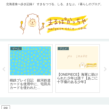
北海道食べ歩き記録 / すきをつづる、しる、まなぶ。 / 暮らしのブログ。
ゲーム
アニメ
は
鉄
【ONEPIECE】海軍に助け
ル
られた少年は誰？【あごに
桃鉄プレイ日記 銀河鉄道
ー
十字傷のある少年】
カードを使用中に、屯田兵
き
カードを使われた
ら・・・？
PR