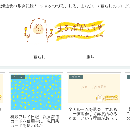
北海道食べ歩き記録 / すきをつづる、しる、まなぶ。 / 暮らしのブログ
暮らし
趣味
ブログ
ブログ
美味
amazonプライムを解約す
まねきねこのフードの注文
が導
るとき、「プライム会員資
はアプリから！カラオケ店
格を一時停止する」のか「
久しぶり。まねちゅ～
プライム会員資格をキャン
セルする」のか迷う