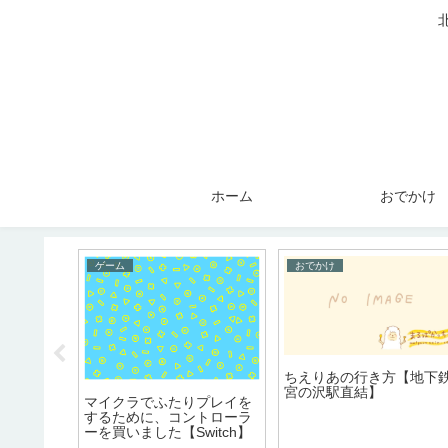
ホーム
おでかけ
おでかけ
おでかけ
『魚べい』久しぶり、
気になる新店『食べらさ
しかった！セルフレジ
る』発寒定食屋
記】エンドポ
入されていた。
に要塞に行
。エンドポー
ず。