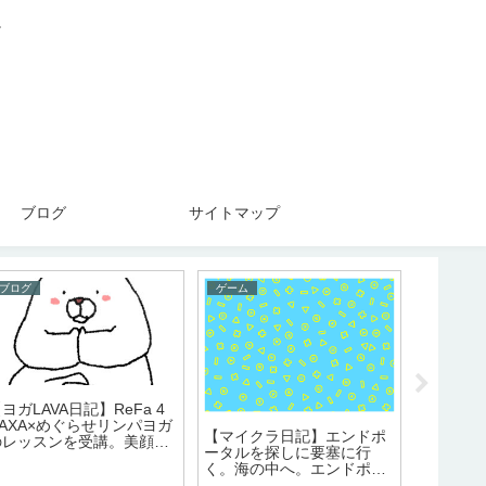
。
ブログ
サイトマップ
ブログ
おでかけ
おで
石狩浜益『みさき食堂』で
また
アシェットの定期購読を解
うに丼を食べました。【北
舗に
約しました。
海道のうに】
し差
厚み