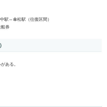
府中駅⇔傘松駅（往復区間）
乗船券
）
ルがある。