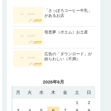
「さっぽろコーヒー牛乳」
があるお店
母恵夢（ポエム）お土産
広告の「ダウンロード」が
紛らわしい（不満）
2026年8月
月
火
水
木
金
土
日
1
2
3
4
5
6
7
8
9