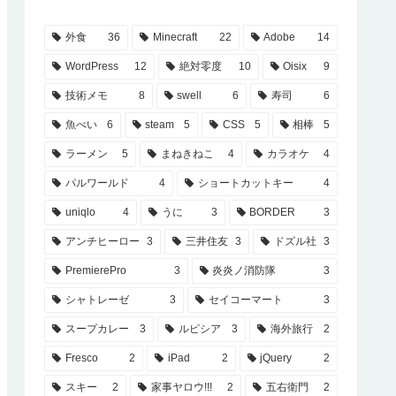
外食
36
Minecraft
22
Adobe
14
WordPress
12
絶対零度
10
Oisix
9
技術メモ
8
swell
6
寿司
6
魚べい
6
steam
5
CSS
5
相棒
5
ラーメン
5
まねきねこ
4
カラオケ
4
パルワールド
4
ショートカットキー
4
uniqlo
4
うに
3
BORDER
3
アンチヒーロー
3
三井住友
3
ドズル社
3
PremierePro
3
炎炎ノ消防隊
3
シャトレーゼ
3
セイコーマート
3
スープカレー
3
ルピシア
3
海外旅行
2
Fresco
2
iPad
2
jQuery
2
スキー
2
家事ヤロウ!!!
2
五右衛門
2