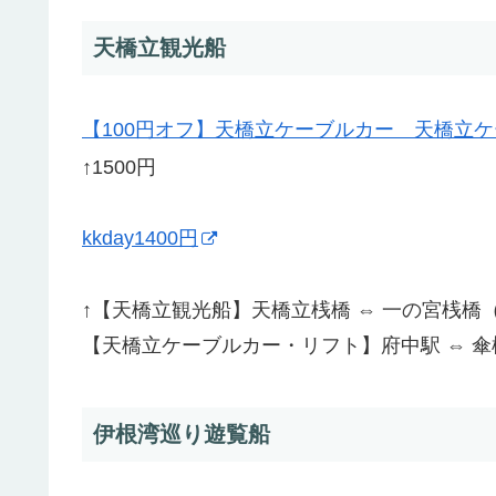
天橋立観光船
【100円オフ】天橋立ケーブルカー 天橋立
↑1500円
kkday1400円
↑【天橋立観光船】天橋立桟橋 ⇔ 一の宮桟橋
【天橋立ケーブルカー・リフト】府中駅 ⇔ 
伊根湾巡り遊覧船