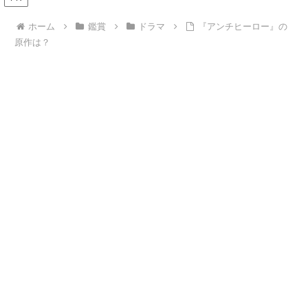
ホーム
鑑賞
ドラマ
『アンチヒーロー』の
原作は？