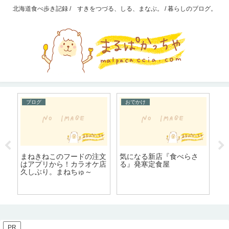
北海道食べ歩き記録 / すきをつづる、しる、まなぶ。 / 暮らしのブログ。
ブログ
おでかけ
【
解
まねきねこのフードの注文
気になる新店『食べらさ
C
はアプリから！カラオケ店
る』発寒定食屋
ガ
久しぶり。まねちゅ～
ロ
小
PR