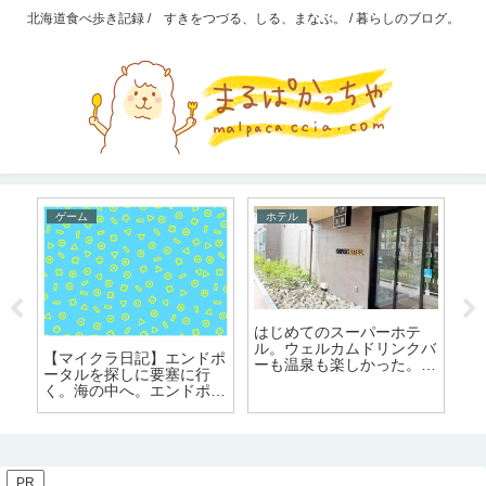
北海道食べ歩き記録 / すきをつづる、しる、まなぶ。 / 暮らしのブログ。
ゲーム
ホテル
はじめてのスーパーホテ
る
a
ル。ウェルカムドリンクバ
る
る
【マイクラ日記】エンドポ
ーも温泉も楽しかった。焼
た
格
ータルを探しに要塞に行
きたてパン朝食
た
プ
く。海の中へ。エンドポー
セ
タル見つからず。
PR