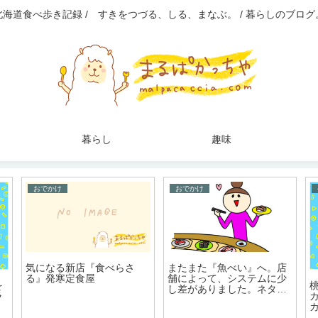
北海道食べ歩き記録 / すきをつづる、しる、まなぶ。 / 暮らしのブログ
暮らし
趣味
おでかけ
おでかけ
またまた『魚べい』へ。店
気になる新店『食べらさ
舗によって、システムに少
る』発寒定食屋
を
し差がありました。ネタの
ラ
厚みは一緒！
】