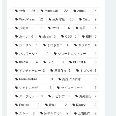
外食
36
Minecraft
22
Adobe
14
WordPress
12
絶対零度
10
Oisix
9
技術メモ
8
swell
6
寿司
6
魚べい
6
steam
5
CSS
5
相棒
5
ラーメン
5
まねきねこ
4
カラオケ
4
パルワールド
4
ショートカットキー
4
uniqlo
4
うに
3
BORDER
3
アンチヒーロー
3
三井住友
3
ドズル社
3
PremierePro
3
炎炎ノ消防隊
3
シャトレーゼ
3
セイコーマート
3
スープカレー
3
ルピシア
3
海外旅行
2
Fresco
2
iPad
2
jQuery
2
スキー
2
家事ヤロウ!!!
2
五右衛門
2