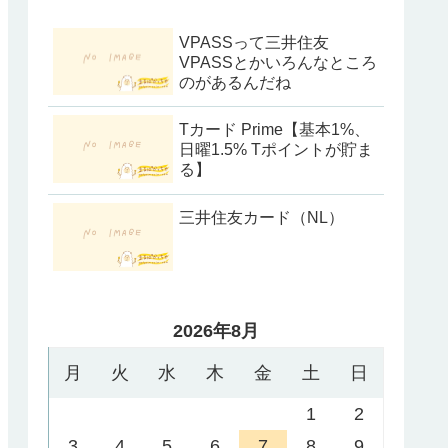
VPASSって三井住友
VPASSとかいろんなところ
のがあるんだね
Tカード Prime【基本1%、
日曜1.5% Tポイントが貯ま
る】
三井住友カード（NL）
2026年8月
月
火
水
木
金
土
日
1
2
3
4
5
6
7
8
9