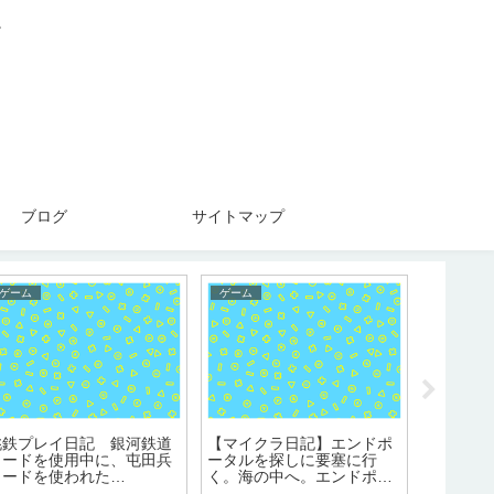
。
ブログ
サイトマップ
ゲーム
ゲーム
おでかけ
『魚べい
しかった
桃鉄プレイ日記 銀河鉄道
【マイクラ日記】エンドポ
入されて
カードを使用中に、屯田兵
ータルを探しに要塞に行
カードを使われた
く。海の中へ。エンドポー
ら・・・？
タル見つからず。