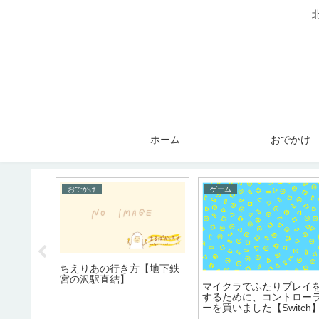
ホーム
おでかけ
おでかけ
ゲーム
ムを解約す
ちえりあの行き方【地下鉄
ム会員資
宮の沢駅直結】
マイクラでふたりプレイ
」のか「
するために、コントロー
をキャン
ーを買いました【Switch
う