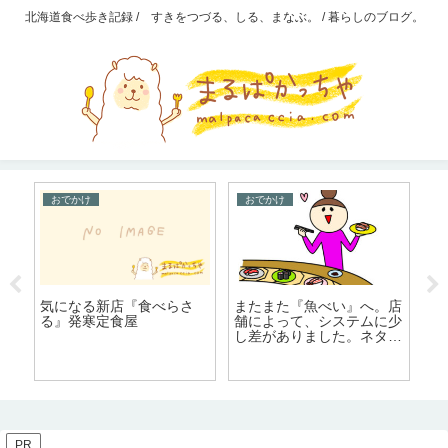
北海道食べ歩き記録 / すきをつづる、しる、まなぶ。 / 暮らしのブログ。
おでかけ
おでかけ
またまた『魚べい』へ。店
る
気になる新店『食べらさ
舗によって、システムに少
る
る』発寒定食屋
【
し差がありました。ネタの
た
ー
厚みは一緒！
た
く
タ
PR