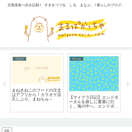
北海道食べ歩き記録 / すきをつづる、しる、まなぶ。 / 暮らしのブログ。
ブログ
ゲーム
4
まねきねこのフードの注文
楽
ヨ
はアプリから！カラオケ店
「
【マイクラ日記】エンドポ
顔
久しぶり。まねちゅ～
た
ータルを探しに要塞に行
。
の
く。海の中へ。エンドポー
タル見つからず。
PR