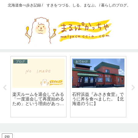
北海道食べ歩き記録 / すきをつづる、しる、まなぶ。 / 暮らしのブログ。
ブログ
おでかけ
4
石狩浜益『みさき食堂』で
は
楽天ルームを退会してみる
ヨ
うに丼を食べました。【北
ル
「一度退会して再度始める
顔
海道のうに】
ー
ため」という理由があった
。
き
ので、気軽に退会してみた
PR