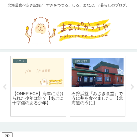
北海道食べ歩き記録 / すきをつづる、しる、まなぶ。 / 暮らしのブログ。
アニメ
おでかけ
W
石狩浜益『みさき食堂』で
【ONEPIECE】海軍に助け
不
うに丼を食べました。【北
られた少年は誰？【あごに
続
海道のうに】
十字傷のある少年】
ャ
さ
PR