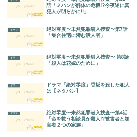
話「ミハンが解体の危機!?今夜遂に真
犯人が明らかに!!」
絶対零度〜未然犯罪潜入捜査〜第7話
ドラマ
「集合住宅に潜む殺人者」
絶対零度〜未然犯罪潜入捜査〜 第8話
ドラマ
「殺人は花嫁のために」
ドラマ「絶対零度」香坂を殺した犯人
ドラマ
は【ネタバレ】
絶対零度〜未然犯罪潜入捜査〜第4話
ドラマ
「命を救う相談員が殺人!?被害者と加
害者２つの家族」