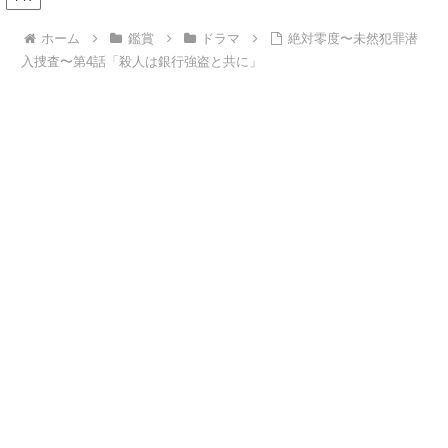
ホーム
鑑賞
ドラマ
絶対零度〜未然犯罪潜
入捜査〜第4話「殺人は銀行強盗と共に」