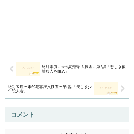
絶対零度～未然犯罪潜入捜査～第2話「悲しき復
讐殺人を阻め」
絶対零度〜未然犯罪潜入捜査〜第5話「美しき少
年殺人者」
コメント