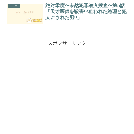
絶対零度〜未然犯罪潜入捜査〜第5話
ドラマ
「天才医師を殺害!?狙われた総理と犯
人にされた男!!」
スポンサーリンク