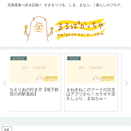
北海道食べ歩き記録 / すきをつづる、しる、まなぶ。 / 暮らしのブログ。
ゲーム
おでかけ
W
夕食は魚べい。ルーレット
文
不
ガチャ当たった！ガリも注
店
続
桃鉄プレイ日記 銀河鉄道
文制になっていた。
ャ
カードを使用中に、屯田兵
さ
カードを使われた
ら・・・？
PR