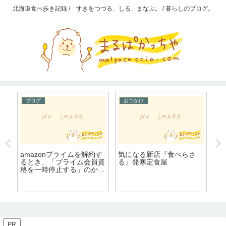
北海道食べ歩き記録 / すきをつづる、しる、まなぶ。 / 暮らしのブログ。
ブログ
おでかけ
石
解
amazonプライムを解約す
気になる新店『食べらさ
う
るとき、「プライム会員資
る』発寒定食屋
海
格を一時停止する」のか「
プライム会員資格をキャン
セルする」のか迷う
PR